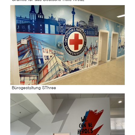
Bürogestaltung SThree