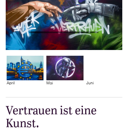
April
Mai
Juni
J
Vertrauen ist eine
Kunst.